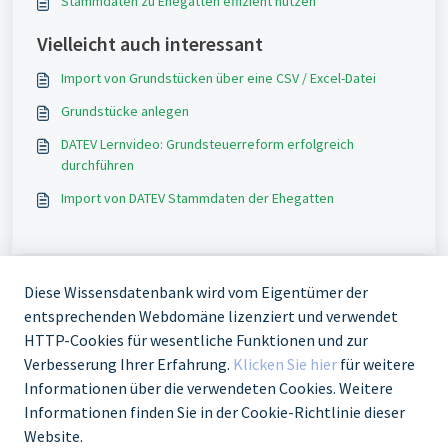
Stammdaten zu Ehegatten effizient nutzen
Vielleicht auch interessant
Import von Grundstücken über eine CSV / Excel-Datei
Grundstücke anlegen
DATEV Lernvideo: Grundsteuerreform erfolgreich
durchführen
Import von DATEV Stammdaten der Ehegatten
Diese Wissensdatenbank wird vom Eigentümer der
entsprechenden Webdomäne lizenziert und verwendet
HTTP-Cookies für wesentliche Funktionen und zur
Verbesserung Ihrer Erfahrung.
Klicken Sie hier
für weitere
Informationen über die verwendeten Cookies. Weitere
Informationen finden Sie in der Cookie-Richtlinie dieser
Website.
Grundsteuer Digital Website
Datenschutz
Impressum