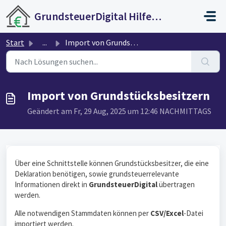
Zum hauptsächlichen Inhalt gehen
GrundsteuerDigital Hilfecenter
Start
...
Import von Grundstücksbesitzern
Import von Grundstücksbesitzern
Geändert am Fr, 29 Aug, 2025 um 12:46 NACHMITTAGS
Über eine Schnittstelle können Grundstücksbesitzer, die eine
Deklaration benötigen, sowie grundsteuerrelevante
Informationen direkt in
GrundsteuerDigital
übertragen
werden.
Alle notwendigen Stammdaten können per
CSV/Excel
-Datei
importiert werden.